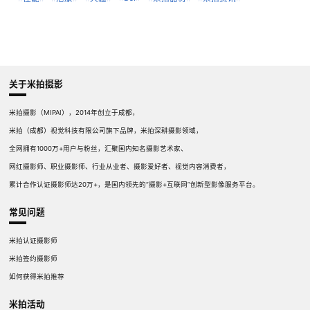
关于米拍摄影
米拍摄影（MIPAI），2014年创立于成都，
米拍（成都）视觉科技有限公司旗下品牌，米拍深耕摄影领域，
全网拥有1000万+用户与粉丝，汇聚国内知名摄影艺术家、
网红摄影师、职业摄影师、行业从业者、摄影爱好者、视觉内容消费者，
累计合作认证摄影师达20万+，是国内领先的“摄影+互联网”创新型影像服务平台。
常见问题
米拍认证摄影师
米拍签约摄影师
如何获得米拍推荐
米拍活动