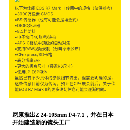
以下为佳能 EOS R7 Mark II 传闻中的规格（仅供参考）
▪️3900万像素 CMOS
▪️BSI传感器（也有可能会是堆叠式）
▪️DIGIC处理器
▪️8.5档防抖
▪️电子快门40张/秒连拍
▪️APS-C相机中顶级的自动对焦
▪️支持RAW视频录制（分辨率未公布）
▪️CFexpress/SD卡槽
▪️高分辨率EVF
▪️更大的机身尺寸（接近R6尺寸）
▪️使用LP-E6P电池
虽然已有不少具体的参数细节流出，但需要明确的是，
这些信息目前仅为传闻。预计在CP+展会前后，关于佳
能EOS R7 Mark II的更多确切信息可能会逐渐明朗。
尼康推出Z 24-105mm f/4-7.1，并在日本
开始建造新的镜头工厂