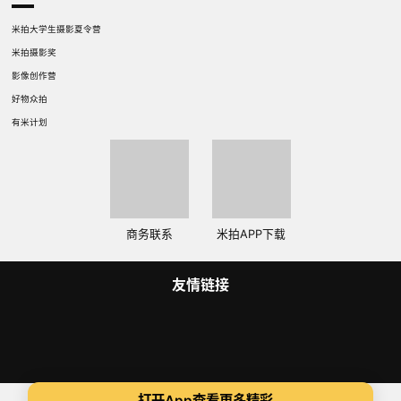
米拍大学生摄影夏令营
米拍摄影奖
影像创作营
好物众拍
有米计划
商务联系
米拍APP下载
友情链接
Copyright 2014-2025 米拍（成都）视觉科技有限公司 版权所有
打开App查看更多精彩