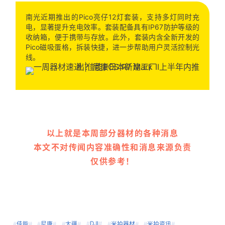
南光近期推出的Pico亮仔12灯套装，支持多灯同时充
电，显著提升充电效率。套装配备具有IP67防护等级的
收纳箱，便于携带与存放。此外，套装内含全新开发的
Pico磁吸蛋格，拆装快捷，进一步帮助用户灵活控制光
线。
以上就是本周部分器材的各种消息
本文不对传闻内容准确性和消息来源负责
仅供参考！
#
DJI
#
#
佳能
#
#
尼康
#
#
大疆
#
#
米拍器材
#
#
米拍资讯
#