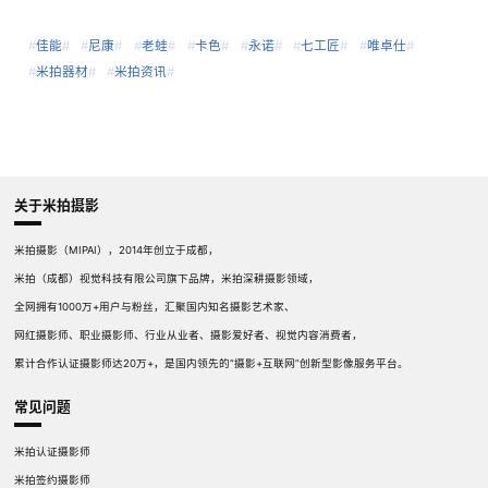
#
佳能
#
#
尼康
#
#
老蛙
#
#
卡色
#
#
永诺
#
#
七工匠
#
#
唯卓仕
#
#
米拍器材
#
#
米拍资讯
#
关于米拍摄影
米拍摄影（MIPAI），2014年创立于成都，
米拍（成都）视觉科技有限公司旗下品牌，米拍深耕摄影领域，
全网拥有1000万+用户与粉丝，汇聚国内知名摄影艺术家、
网红摄影师、职业摄影师、行业从业者、摄影爱好者、视觉内容消费者，
累计合作认证摄影师达20万+，是国内领先的“摄影+互联网”创新型影像服务平台。
常见问题
米拍认证摄影师
米拍签约摄影师