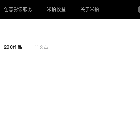
创意影像服务
米拍收益
关于米拍
290作品
11文章