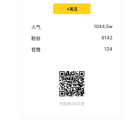
+关注
1044.5w
人气
6142
粉丝
124
官推
扫码和TA交流