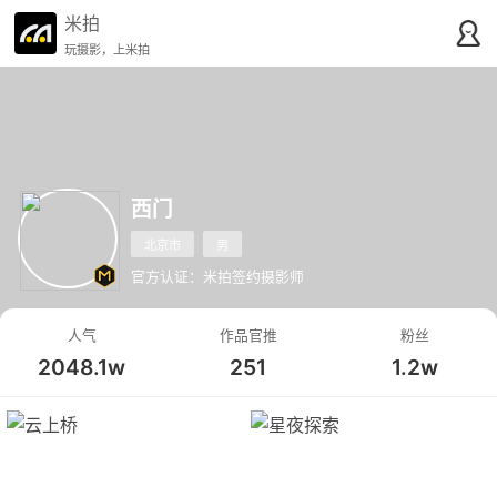
米拍
玩摄影，上米拍
西门
北京市
男
官方认证：米拍签约摄影师
人气
作品官推
粉丝
2048.1w
251
1.2w