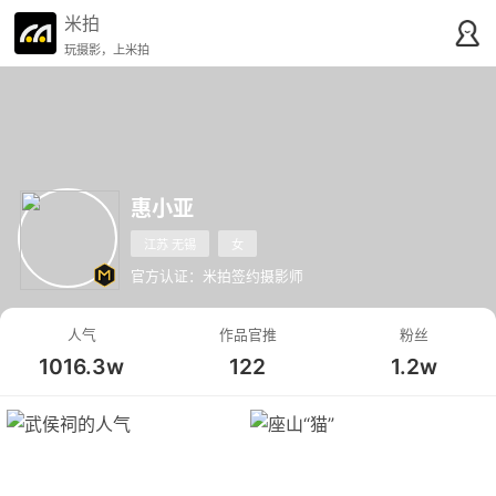
米拍
玩摄影，上米拍
惠小亚
江苏 无锡
女
官方认证：米拍签约摄影师
人气
作品官推
粉丝
1016.3w
122
1.2w