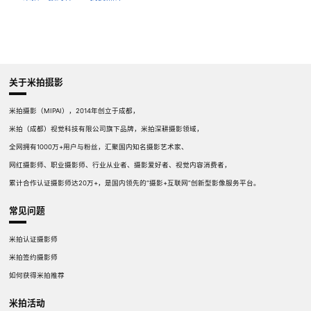
关于米拍摄影
米拍摄影（MIPAI），2014年创立于成都，
米拍（成都）视觉科技有限公司旗下品牌，米拍深耕摄影领域，
全网拥有1000万+用户与粉丝，汇聚国内知名摄影艺术家、
网红摄影师、职业摄影师、行业从业者、摄影爱好者、视觉内容消费者，
累计合作认证摄影师达20万+，是国内领先的“摄影+互联网”创新型影像服务平台。
常见问题
米拍认证摄影师
米拍签约摄影师
如何获得米拍推荐
米拍活动