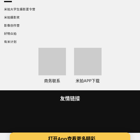
米拍大学生摄影夏令营
米拍摄影奖
影像创作营
好物众拍
有米计划
商务联系
米拍APP下载
友情链接
Copyright 2014-2025 米拍（成都）视觉科技有限公司 版权所有
打开App查看更多精彩