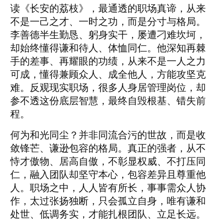
读《长安的荔枝》，最通透的职场真谛，从来
不是一己之才、一时之功，而是分寸与格局。
李善德半生勤恳、躬身实干，屡遭刁难坎坷，
却始终懂得谦和待人、体恤同仁。他深知再棘
手的差事、再耀眼的功绩，从来不是一人之力
可成，懂得兼顾众人、成全他人，方能攻坚克
难。反观现实职场，很多人身居管理岗位，却
参不透这份底层智慧，最终自毁根基、错失前
程。
和光同尘
何为
？并非同流合污的世故，而是收
敛锋芒、谦逊包容的格局。真正的强者，从不
恃才傲物、居高自傲，不彰显权威、不打压同
仁，融入团队却坚守本心，包容差异且尊重他
人。职场之中，人人皆有所长，事事需众人协
作，太过张扬独断，只会孤立自身，唯有谦和
处世、低调务实，才能扎根团队、立足长远。