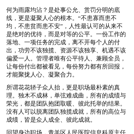
雨露均沾
何为
？是处事公允、赏罚分明的底
线，更是凝聚人心的根本。“不患寡而患不
均，不患贫而患不安”，人性最认可的从来不
是绝对的优待，而是对等的公平。一份工作的
落地、一项任务的完成，离不开每个人的付
出，功劳不该独揽、资源不该独享、机遇不该
偏爱一人。管理者唯有公平待人、兼顾全员，
让每份付出都被看见，每份努力都有所回报，
才能聚拢人心、凝聚合力。
花花轿子众人抬
所谓
，更是职场最朴素的真
理。独木不成林，单弦难成曲，所有的成绩与
荣光，都是团队抱团取暖、彼此托举的结果。
没有人可以脱离团队独揽成就，所有的高位与
成绩，皆是众人成全、彼此成就。
回望身边职场，青羊区人民医院信息科原主任