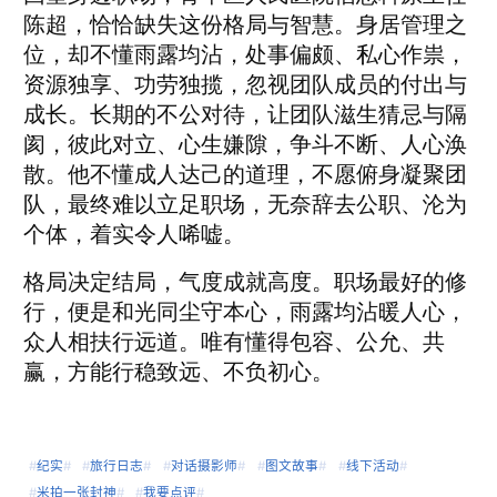
陈超，恰恰缺失这份格局与智慧。身居管理之
位，却不懂雨露均沾，处事偏颇、私心作祟，
资源独享、功劳独揽，忽视团队成员的付出与
成长。长期的不公对待，让团队滋生猜忌与隔
阂，彼此对立、心生嫌隙，争斗不断、人心涣
散。他不懂成人达己的道理，不愿俯身凝聚团
队，最终难以立足职场，无奈辞去公职、沦为
个体，着实令人唏嘘。
格局决定结局，气度成就高度。职场最好的修
行，便是和光同尘守本心，雨露均沾暖人心，
众人相扶行远道。唯有懂得包容、公允、共
赢，方能行稳致远、不负初心。
#
纪实
#
#
旅行日志
#
#
对话摄影师
#
#
图文故事
#
#
线下活动
#
#
米拍一张封神
#
#
我要点评
#