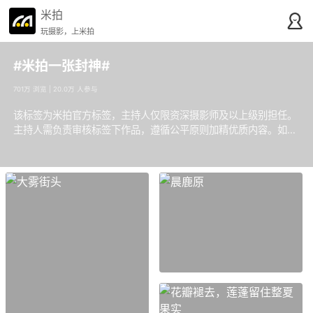
米拍
玩摄影，上米拍
#米拍一张封神#
701万 浏览 | 20.0万 人参与
该标签为米拍官方标签，主持人仅限资深摄影师及以上级别担任​。
主持人需负责审核标签下作品，遵循公平原则加精优质内容。​如有
疑问或建议，可通过官方渠道反馈。感谢支持！