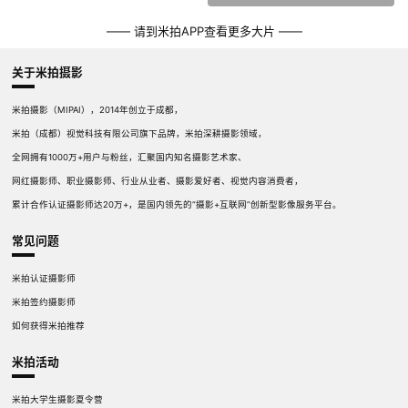
—— 请到米拍APP查看更多大片 ——
关于米拍摄影
米拍摄影（MIPAI），2014年创立于成都，
米拍（成都）视觉科技有限公司旗下品牌，米拍深耕摄影领域，
全网拥有1000万+用户与粉丝，汇聚国内知名摄影艺术家、
网红摄影师、职业摄影师、行业从业者、摄影爱好者、视觉内容消费者，
累计合作认证摄影师达20万+，是国内领先的“摄影+互联网”创新型影像服务平台。
常见问题
米拍认证摄影师
米拍签约摄影师
如何获得米拍推荐
米拍活动
米拍大学生摄影夏令营