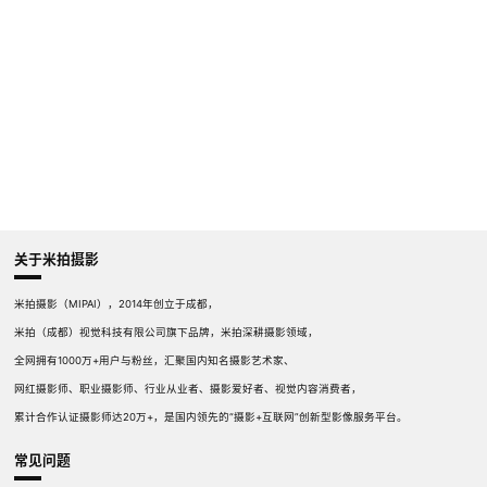
关于米拍摄影
米拍摄影（MIPAI），2014年创立于成都，
米拍（成都）视觉科技有限公司旗下品牌，米拍深耕摄影领域，
全网拥有1000万+用户与粉丝，汇聚国内知名摄影艺术家、
网红摄影师、职业摄影师、行业从业者、摄影爱好者、视觉内容消费者，
累计合作认证摄影师达20万+，是国内领先的“摄影+互联网”创新型影像服务平台。
常见问题