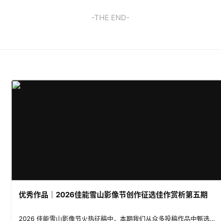
-THE END-
优秀作品｜2026佳能雪山影像节创作征选佳作赏析第五期
2026 佳能雪山影像节火热征稿中，本期我们从众多投稿作品中甄选了两支高原诗意主题的视频作品。两位摄