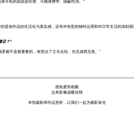
选择手机的原因是轻便、可随身携带、隐蔽性强。”
ston，我觉得的是他作品的生活化与真实感，还有对色彩的独特运用和对日常生活的深刻观
建议？”
场景都不是最重要的，有想法了立马去拍，先完成再完美。”
因热爱而相聚
总有影像温暖你我
米拍摄影师作品赏析，让
我们一起为摄影发光