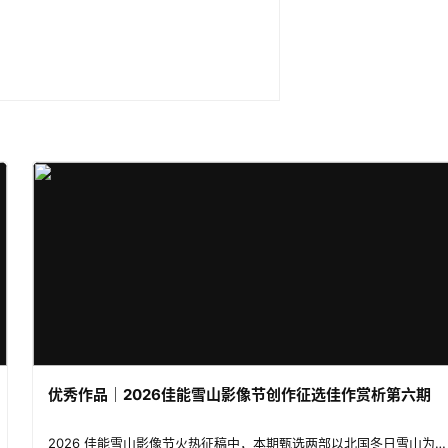
优秀作品｜2026佳能雪山影像节创作征选佳作赏析第六期
2026 佳能雪山影像节火热征稿中，本期甄选两部以北国冬日雪山为主题的投稿短片。摄影师奔赴冰封雪域群