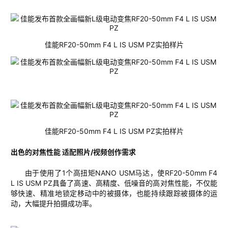
佳能
RF20-50
mm
F4 L IS USM PZ
实拍样片
佳能
RF20-50
mm
F4 L IS USM PZ
实拍样片
出色的对焦性能
适配照片
/
视频创作需求
由于使用了
1
个高扭矩
NANO USM
马达，使
RF20-50mm F4
L IS USM PZ
具备了高速、高精度、低噪音的
高
对焦性能
，
不仅能
够
快速、精准地锁定移动中的被摄体
，
也能持续跟踪被摄体的运
动，
大幅提升拍摄成功率。