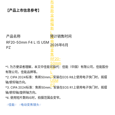
【产品
上市信息参考】
产品名称
预计销售时间
RF20-50mm F4 L IS USM
2026
年
6
月
PZ
*
1
.
为方便读者理解，本文中佳能可指代：佳能（中国）有限公司，佳能股份
有限公司，佳能品牌等。
*
2
.
CIPA 2024
标准：焦距
50
mm
，安装在
EOS R8
上使用电子快门时，摇摆
轴
/
俯仰轴方向
。
*
3
. CIPA 2024
标准：焦距
50
mm
，安装在
EOS R1
上使用电子快门时，摇摆
轴
/
俯仰轴
/
旋转轴方向
。
*
4
.
使用短片数码
IS
时，拍摄范围会变窄。
#
佳能
#
#
电动变焦镜头
#