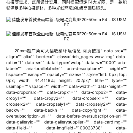
拍摄等需求，
焦段设计
实用。同时搭配恒定
F4
大光圈，是一款能
够满足多种拍摄题材，多种光线环境的
L
级高画质镜头。
20
mm
超广角
可大幅收纳环境信息
网页链接" data-src=""
align="" alt="" border="" class="rich_pages wxw-img" data-
ratio="1" data-s="" data-type="webp" data-w="1000" aria-
label="" aria-braillelabel="" aria-description="" height=""
hspace="" ismap="" opacity="" sizes="" style="left: 0px; top:
0px; width: 44.4118%; height: 202px;" title="" type=""
usemap="" vspace="" width="" data-width="" data-height=""
data-croporisrc="" data-cropx1="" data-cropx2="" data-
cropy1="" data-cropy2="" data-cropselx1="" data-
cropselx2="" data-cropsely1="" data-cropsely2="" data-
backw="" data-backh="" data-copyright="" data-
oversubscription-url="" data-before-oversubscription-url=""
data-galleryid="" data-gallerysupplier="" data-cardimg=""
data-fileid="" data-imgfileid="100023738" data-