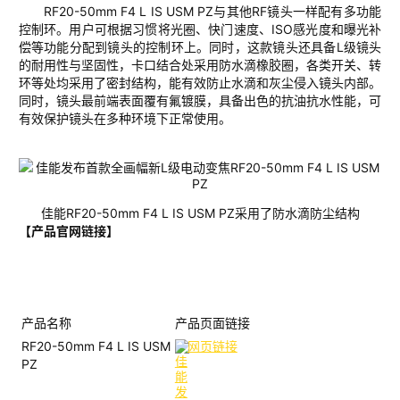
RF20-50mm F4 L IS USM PZ
与其他
RF
镜头一样配有多功能
控制环。用户可根据习惯将光圈、快门速度、
ISO
感光度和曝光补
偿等功能分配到镜头的控制环上。同时，这款镜头还具备
L
级镜头
的耐用性与坚固性，卡口结合处采用防水滴橡胶圈，各类开关、转
环等处均采用了密封结构，能有效防止水滴和灰尘侵入镜头内部。
同时，镜头最前端表面覆有氟镀膜，具备出色
的抗油抗水性
能，可
有效保护镜头在多种环境下正常使用。
佳能
RF20-50
mm
F4 L IS USM PZ
采用了防水滴防尘结构
【产品官网链接】
产品名称
产品页面链接
RF20-50mm F4 L IS USM
网页链接
PZ