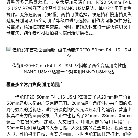
调整等多元场景需求，让变焦更加灵活自由。
RF20-
50mm F4 L
IS USM PZ
搭载了
3
个高性能
N
ANO
USM
马达，其中
2
个
用于
变焦
操作
。
变焦速度
有
［快
/
慢］两
挡可供选择
，
快速挡
和
慢
速
挡变焦
速度
分别
可从
15
个
可调节等级
中进行选择。
创作者可根据拍摄
创
意需求
，精准控制变焦速度。
同时，
该镜头也
支持一键快速切换
手
动变焦
，
创作者可根据拍摄
习惯
灵活切换模式
。
佳能
RF20-50
mm
F4 L IS USM PZ
搭载了
两个变焦用高性能
NANO USM
马达和
一个对焦用
NANO USM
马达
覆盖多个
常用焦段
适用范围广
佳能
RF20-50mm F4 L IS USM PZ
覆盖了从
20
mm
超广角到
50
mm
经典人像的广泛焦距范围。
20
mm
超
广角能够
带来广阔的视
野与强烈的透视感，适合拍摄宽阔的风光以及宏伟的建筑，营造出
极具冲击力的画面效果；焦距中也包含了
24
mm
、
28
mm
、
35
mm
这三个拍摄风光、建筑、人文扫街、环境人像的常用焦段；而
50
mm
焦段则
是经典的人像拍摄、人文纪实的黄金焦段，视角接近
人眼，可拍摄出自然、真实的画面，同时也能兼顾日常扫街、静物