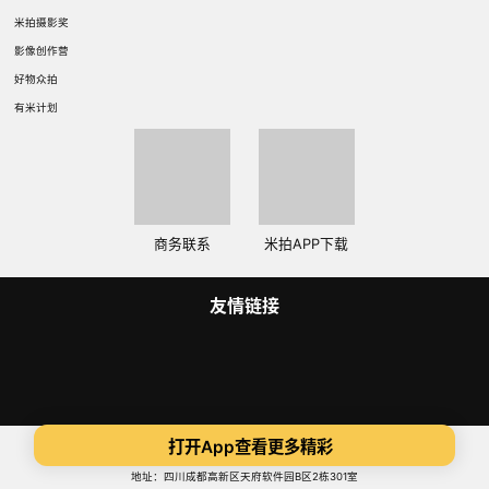
米拍摄影奖
影像创作营
好物众拍
有米计划
商务联系
米拍APP下载
友情链接
Copyright 2014-2025 米拍（成都）视觉科技有限公司 版权所有
打开App查看更多精彩
蜀ICP备14015734号
ICP证:川B2-20180306
地址：四川成都高新区天府软件园B区2栋301室