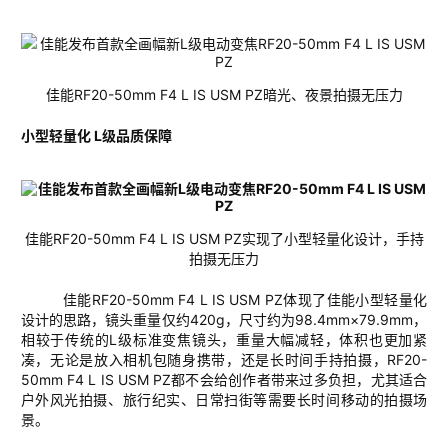
佳能
RF20-50
mm
F4 L IS USM PZ
暗光、
夜景拍摄无压力
小型轻量化
L
级品质保障
佳能
RF20-50
mm
F4 L IS USM PZ
实现了小型轻量化设计，手持
拍摄无压力
佳能
RF20-50mm F4 L IS USM PZ
体现了佳能小型轻量化
设计的思路，镜头重量仅约
420g
，尺寸约为
98.4
mm
×
79.9
mm
，
相较于传统的
L
级标准变焦镜头，重量大幅减轻，体积也更加紧
凑，无论是放入相机包随身携带，还是长时间手持拍摄，
RF20-
50mm F4 L IS USM PZ
都不会给创作者带来过多负担，尤其适合
户外风光拍摄、旅行纪实、日常扫街等需要长时间移动的拍摄场
景。