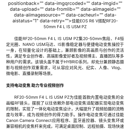
positionback="" data-imgqrcoded="" data-imgid=""
data-upload="" data-fromlib="" data-aiimageid=""
data-aiimagesource="" data-cacheurl="" data-
aistatus="1" data-retry="">
佳能
EOS R6 V
搭配
RF20-
50
mm
F4 L IS USM PZ
佳能
RF20-50
mm
F4 L IS USM PZ
集
20-50
mm
焦段、
F4
恒
定光圈、
NANO USM
马达、
IS
影像稳定器与便捷电动变焦操控于
一身，在轻量化
设计
的基础上，兼顾
影像
的
高画质与创作
的
灵活
性
，
满足
专业创作者、高端影像爱好者及视频博主、直播团队
等多
种用户的需求
。该镜头虽不属于
HYBRID
系列，却充分兼顾静态摄
影与视频创作双重需求，可从容应对风光、纪实、人像、
Vlog
、
微电影、直播录制等场景。
支持电动变焦
助力专业视频创作
RF20-50mm F4 L IS USM PZ
为佳能首款内置电动变焦的全
画幅
RF
镜头
，摆脱了
以往
依赖
外部
电动变焦适配器实现电动变焦
的
限制
，实现了一体化电动变焦设计，大幅提升了视频拍摄的流畅
度与效率，成为视频创作的得力助手。
操作电动变焦可
通过
佳能
Canon Camera Connect
应用程序、
蓝牙遥控器
、镜头
变焦
环或
兼容相机的变焦杆来完成
，可满足桌面控制、远程拍摄、现场快速