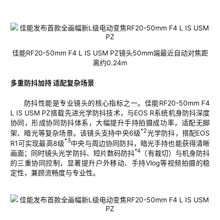
佳能
RF20-50
mm
F4 L IS USM PZ
镜头
50mm
端最近
自动对焦距
离约
0.24m
多重防
抖加持
适配复杂场景
防抖性能是专业镜头的核心指标之一。
佳能
RF20-50mm F4
L IS USM PZ
搭载先进光学防抖技术，与
EOS R
系统机身防抖深度
协同，形成协同防抖体系
，
大幅提升手持拍摄成功率，适配无脚
*2
架、暗光等复杂场景。该镜头支持中央
6
级
光学防抖，搭配
EOS
*3
R1
可实现最高
8
级
中央
与
周边协同防抖，暗光手持也能获得清晰
*4
画面；同时
镜头
光学防抖
、
短片数码
防抖
（有裁切）与机身防抖
的三重协同控制，显著提升户外移动、手持
V
log
等视频拍摄的稳
定性，兼顾流畅度与专业性。