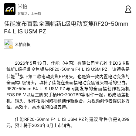
米拍
玩摄影，上米拍
佳能发布首款全画幅新L级电动变焦RF20-50mm
F4 L IS USM PZ
米拍商摄
2026
年
5
月
13
日，
佳能（中国）有限公司宣布推出
EOS R
系
统新
L
级标准变焦镜头
RF20-50mm F4 L IS USM PZ
。该镜头是
*1
佳能
旗下第二
款
电动变焦
RF
镜头
，也是
第一
款
内置电动变焦
的
全画幅
L
级镜头，填补了佳能在全画幅电动变焦镜头领域的空白。
RF20-50mm F4 L IS USM PZ
与同期发布的全画幅
创作
视频机
EOS R6 V
以及
三脚架手柄
HG-200TBR
等
附件
一起，形成涵盖相
机、镜头、附件
相
协同的视频创作新组合，为视频创作者提供多方
位、高效率、高水准的拍摄支持
。
佳
能
RF2
0-50mm F4 L IS USM PZ
的建议零售价是
9,099
元，预计将于
2026
年
6
月上市销售。