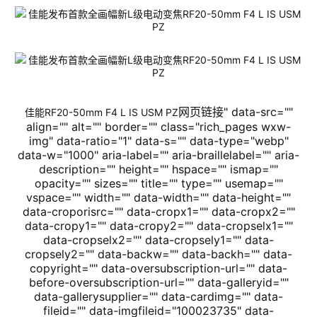
网页链接" data-src=""
佳能
RF20-50
mm
F4 L IS USM PZ
align="" alt="" border="" class="rich_pages wxw-
img" data-ratio="1" data-s="" data-type="webp"
data-w="1000" aria-label="" aria-braillelabel="" aria-
description="" height="" hspace="" ismap=""
opacity="" sizes="" title="" type="" usemap=""
vspace="" width="" data-width="" data-height=""
data-croporisrc="" data-cropx1="" data-cropx2=""
data-cropy1="" data-cropy2="" data-cropselx1=""
data-cropselx2="" data-cropsely1="" data-
cropsely2="" data-backw="" data-backh="" data-
copyright="" data-oversubscription-url="" data-
before-oversubscription-url="" data-galleryid=""
data-gallerysupplier="" data-cardimg="" data-
fileid="" data-imgfileid="100023735" data-