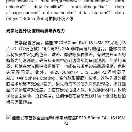
positionback="" data-imgqrcoded="" data-imgid="" data-
upload="" data-fromlib="" data-aiimageid="" data-
aiimagesource="" data-cacheurl="" data-aistatus="1" data-
retry="">50
mm
焦距可拍摄环境人像
光学配置升级
兼顾画质与表现力
光学配置方面，
佳能
RF20-50mm F4 L IS USM PZ
采用了
3
片
UD
（超低色散）镜片与
2
片
GMo
非球面镜片的组合，能够高效
抑制摄影中常见的色差、球差、像散等多种像差，有效提升画面的
解析力与清晰度，确保从画面中心到边缘都能呈现锐利、细腻的画
质，即使在大光圈拍摄场景下，也能有效避免边缘画质模糊、色彩
失真等问题。此外，
RF20-50mmF4 L IS USM PZ
还搭载了
ASC
（
Air Sphere Coating
，空气球形镀膜）技术，这种先进的镀
膜技术能够有效减少强光、逆光场景下的眩光与鬼影现象，提升画
面的通透度与对比度，即使在逆光拍摄人像、风光等题材时，也能
保证画面清晰、色彩纯净，让创作者在复杂光线环境下也能轻松拍
出高质量作品。