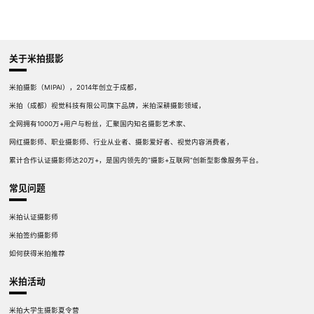
关于米拍摄影
米拍摄影（MIPAI），2014年创立于成都，
米拍（成都）视觉科技有限公司旗下品牌，米拍深耕摄影领域，
全网拥有1000万+用户与粉丝，汇聚国内知名摄影艺术家、
网红摄影师、职业摄影师、行业从业者、摄影爱好者、视觉内容消费者，
累计合作认证摄影师达20万+，是国内领先的“摄影+互联网”创新型影像服务平台。
常见问题
米拍认证摄影师
米拍签约摄影师
如何获得米拍推荐
米拍活动
米拍大学生摄影夏令营