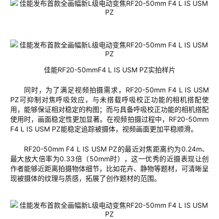
佳能
RF20-50
mm
F4 L IS USM PZ
实拍样片
同时，
为了满足视频拍摄需求，
RF20-50mm F4 L IS USM
PZ
可抑制
对焦呼吸
效应
，与未搭载呼吸校正功能的相机
搭配
使
用，
能够
保证
相对
稳定
的
构图；
而
与具备呼吸校正功能的相机
搭配
使用
时，画面稳定性更加显著
。
在视频
拍摄
过程中，
RF20-50mm
F4 L IS USM PZ
能稳
定
追踪被摄体
，视频
画面
更
加
平稳顺滑
。
RF20-50mm F4 L IS USM PZ
的
最近对焦距离约为
0.24m
、
最大放大倍率
为
0.33
倍
（
50
mm
时）
，这一优秀的近摄表现让创
作者能够近距离拍摄物体细节，比如花卉、静物等题材，
可
清晰呈
现
被摄体
的纹理与质感，拓展了创作题材的范围。