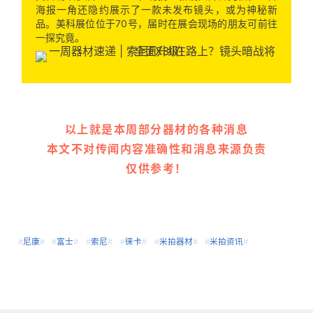
海报一角还隐约展示了一款未发布镜头，或为神秘新
品。美科展位位于70号，届时在展会现场的朋友可前往
一探究竟。
以上就是本周部分器材的各种消息
本文不对传闻内容准确性和消息来源负责
仅供参考！
#
尼康
#
#
富士
#
#
索尼
#
#
徕卡
#
#
米拍器材
#
#
米拍资讯
#