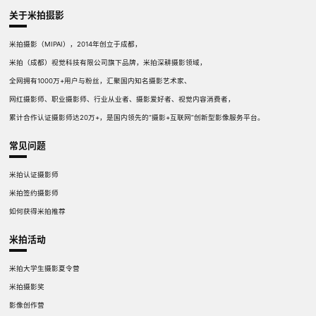
关于米拍摄影
米拍摄影（MIPAI），2014年创立于成都，
米拍（成都）视觉科技有限公司旗下品牌，米拍深耕摄影领域，
全网拥有1000万+用户与粉丝，汇聚国内知名摄影艺术家、
网红摄影师、职业摄影师、行业从业者、摄影爱好者、视觉内容消费者，
累计合作认证摄影师达20万+，是国内领先的“摄影+互联网”创新型影像服务平台。
常见问题
米拍认证摄影师
米拍签约摄影师
如何获得米拍推荐
米拍活动
米拍大学生摄影夏令营
米拍摄影奖
影像创作营