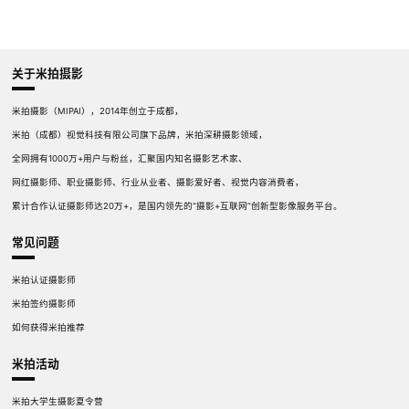
关于米拍摄影
米拍摄影（MIPAI），2014年创立于成都，
米拍（成都）视觉科技有限公司旗下品牌，米拍深耕摄影领域，
全网拥有1000万+用户与粉丝，汇聚国内知名摄影艺术家、
网红摄影师、职业摄影师、行业从业者、摄影爱好者、视觉内容消费者，
累计合作认证摄影师达20万+，是国内领先的“摄影+互联网”创新型影像服务平台。
常见问题
米拍认证摄影师
米拍签约摄影师
如何获得米拍推荐
米拍活动
米拍大学生摄影夏令营