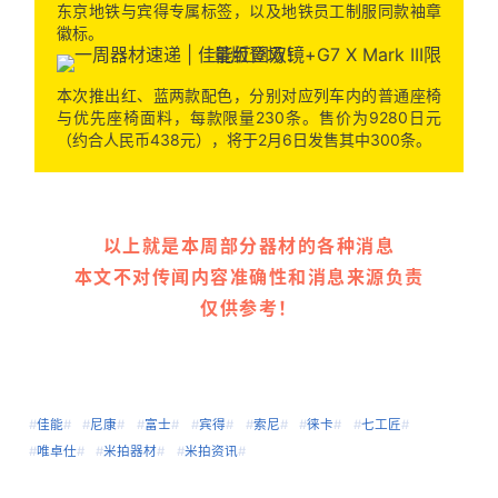
东京地铁与宾得专属标签，以及地铁员工制服同款袖章
徽标。
本次推出红、蓝两款配色，分别对应列车内的普通座椅
与优先座椅面料，每款限量230条。售价为9280日元
（约合人民币438元），将于2月6日发售其中300条。
以上就是本周部分器材的各种消息
本文不对传闻内容准确性和消息来源负责
仅供参考！
#
佳能
#
#
尼康
#
#
富士
#
#
宾得
#
#
索尼
#
#
徕卡
#
#
七工匠
#
#
唯卓仕
#
#
米拍器材
#
#
米拍资讯
#