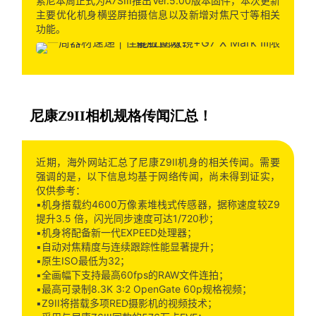
索尼本周正式为A7SIII推出Ver.5.00版本固件，本次更新
主要优化机身横竖屏拍摄信息以及新增对焦尺寸等相关
功能。
尼康Z9II相机规格传闻汇总！
近期，海外网站汇总了尼康Z9II机身的相关传闻。需要
强调的是，以下信息均基于网络传闻，尚未得到证实，
仅供参考：
▪️机身搭载约4600万像素堆栈式传感器，据称速度较Z9
提升3.5 倍，闪光同步速度可达1/720秒；
▪️机身将配备新一代EXPEED处理器；
▪️自动对焦精度与连续跟踪性能显著提升；
▪️原生ISO最低为32；
▪️全画幅下支持最高60fps的RAW文件连拍；
▪️最高可录制8.3K 3:2 OpenGate 60p规格视频；
▪️Z9II将搭载多项RED摄影机的视频技术；