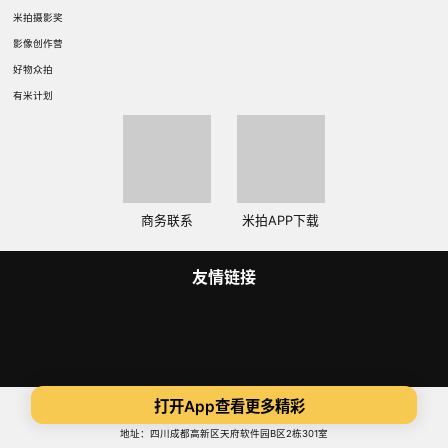
米拍摄影奖
影像创作营
好物众拍
有米计划
商务联系
米拍APP下载
友情链接
Copyright 2014-2025 米拍（成都）视觉科技有限公司 版权所有
打开App查看更多精彩
蜀ICP备14015734号
ICP证:川B2-20180306
地址：四川成都高新区天府软件园B区2栋301室