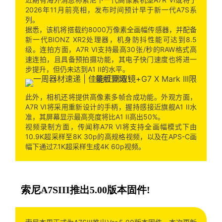
2026年11月前亮相，发布时间预计早于新一代A7S系
列。
据悉，该机将搭载约8000万像素全画幅传感器，并配备
新一代BIONZ XR2处理器，机身防抖性能可达到8.5
级。连拍方面，A7R VI支持最高30张/秒的RAW格式高
速连拍，且具备预拍摄功能，其电子快门速度也将进一
步提升，但仍未达到A1 II的水平。
此外，相机还将提供高像素多帧合成功能。外观方面，
A7R VI将采用重新设计的手柄，握持感接近旗舰A1 II水
准，其屏幕显示最高亮度将比A1 II高出50%。
视频录制方面，传闻称A7R VI将支持全画幅模式下由
10.9K超采样至8K 30p的高规格视频，以及在APS-C画
幅下通过7.1K超采样生成4K 60p视频。
索尼A7SIII推出5.00版本固件!