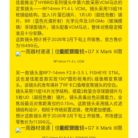
佳能推出了HYBRID系列镜头中第六款采用VCM马达的
定焦镜头——RF14mm F1.4 L VCM。镜头采用13组18
枚镜组结构，加入1片萤石镜片、1片UD（超低色散）镜
片、BR（蓝色光谱折射）光学元件及3片GMo（玻璃模
铸）非球面镜片。镜头配备VCM马达，整体对焦稳定精
准且十分安静。
这款镜头预计将于2026年2月下旬上市销售，官方售价
为16499元。
RF14mm F1.4 L VCM
另一款镜头是RF7-14mm F2.8-3.5 L FISHEYE STM。
这也是佳能首款实现190°圆形视角的L级鱼眼变焦镜
头，该镜头的发布填补了RF卡口鱼眼变焦镜头的空白。
镜头采用11组16片光学结构，搭载2枚复合非球面镜片与
5枚UD（超低色散）镜片。镜头具备出色近摄能力，全
焦段最近对焦距离仅约0.15m。这款镜头采用插入式滤
镜结构设计，相较于传统前置滤镜，使用更加便捷。
预计这款镜头将于2026年2月下旬上市销售，市场建议
零售价为11399元。
RF7-14mm F2.8-3.5 L FISHEYE STM