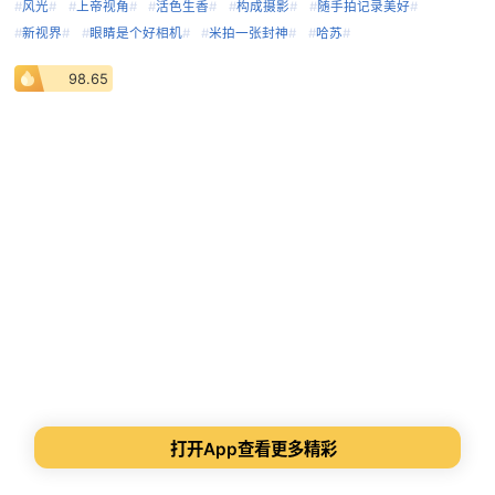
#
风光
#
#
上帝视角
#
#
活色生香
#
#
构成摄影
#
#
随手拍记录美好
#
#
新视界
#
#
眼睛是个好相机
#
#
米拍一张封神
#
#
哈苏
#
98.65
打开App查看更多精彩