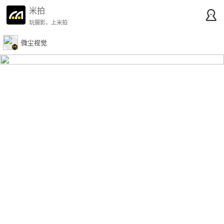
米拍
玩摄影，上米拍
微尘视觉