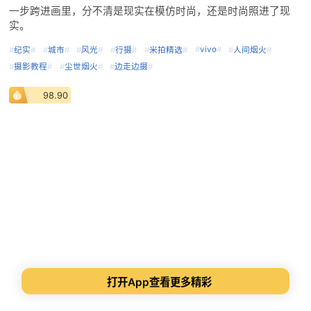
一步跨进画里，分不清是现实在模仿时尚，还是时尚照进了现
实。
#
vivo
#
#
纪实
#
#
城市
#
#
风光
#
#
行摄
#
#
米拍精选
#
#
人间烟火
#
#
摄影教程
#
#
尘世烟火
#
#
边走边摄
#
98.90
打开App查看更多精彩