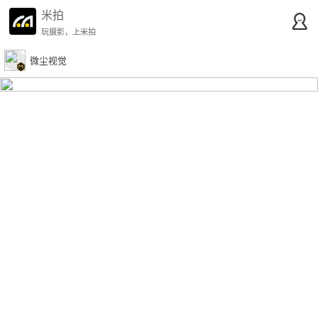
米拍
玩摄影，上米拍
微尘视觉