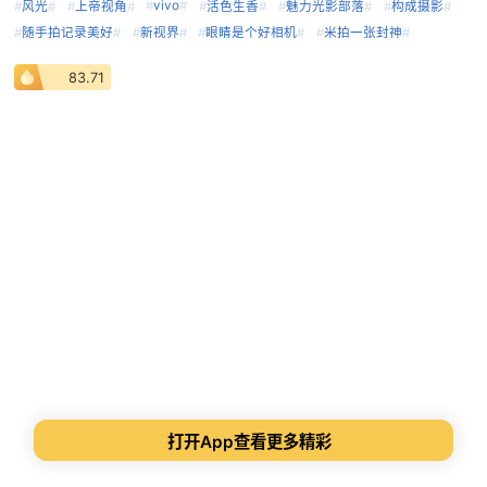
#
vivo
#
#
风光
#
#
上帝视角
#
#
活色生香
#
#
魅力光影部落
#
#
构成摄影
#
#
随手拍记录美好
#
#
新视界
#
#
眼睛是个好相机
#
#
米拍一张封神
#
83.71
打开App查看更多精彩