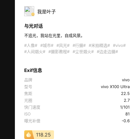
我是叶子
与光对话
不追光，我站在光里，自成风景。  
#人像#
#城市#
#风光#
#行摄#
#米拍精选#
#vivo#
#人间烟火#
#摄影教程#
#尘世烟火#
#边走边摄#
Exif信息
品牌
vivo
型号
vivo X100 Ultra
焦距
22.5
光圈
2.7
快门速度
1/101
ISO
81
曝光补偿
-0.6
118.25