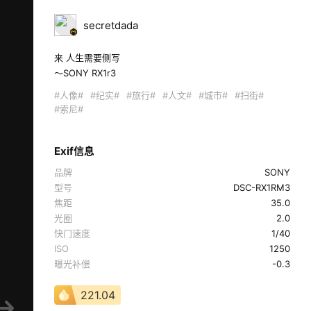
secretdada
来 人生需要侧写

～SONY RX1r3  
#人像#
#纪实#
#旅行#
#人文#
#城市#
#扫街#
#索尼#
Exif信息
品牌
SONY
型号
DSC-RX1RM3
焦距
35.0
光圈
2.0
快门速度
1/40
ISO
1250
曝光补偿
-0.3
221.04