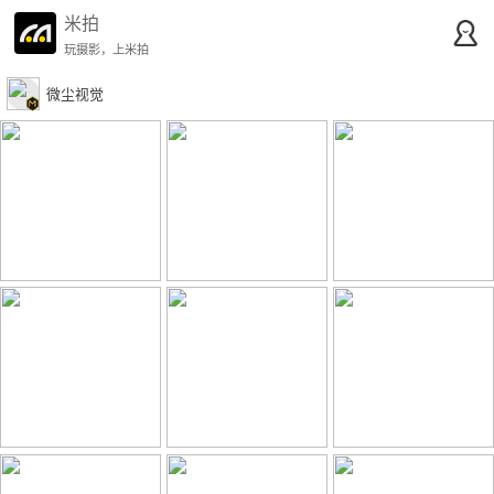
米拍
玩摄影，上米拍
微尘视觉