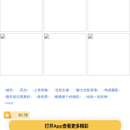
#
城市
#
#
风光
#
#
上帝视角
#
#
活色生香
#
#
魅力光影部落
#
#
构成摄影
#
#
随手拍记录美好
#
#
新视界
#
#
眼睛是个好相机
#
#
米拍一张封神
#
#
vivo
#
81.78
打开App查看更多精彩