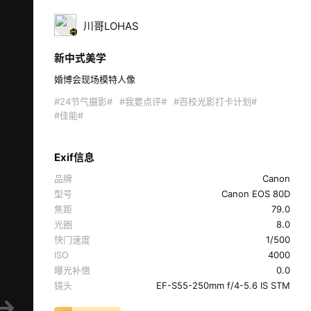
川哥LOHAS
新中式美学
婚博会现场模特人像 
#24节气摄影#
#我要点评#
#百校光影打卡计划#
#佳能#
Exif信息
品牌
Canon
型号
Canon EOS 80D
焦距
79.0
光圈
8.0
快门速度
1/500
ISO
4000
曝光补偿
0.0
镜头
EF-S55-250mm f/4-5.6 IS STM