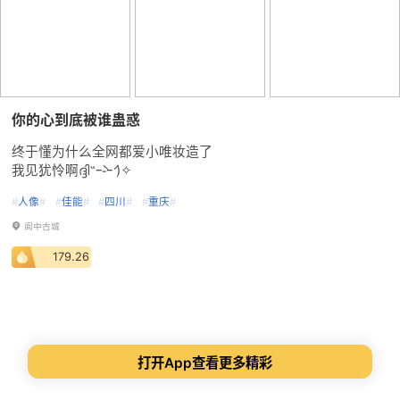
你的心到底被谁蛊惑
终于懂为什么全网都爱小唯妆造了
​我见犹怜啊ദ്ദി˶ｰ̀֊ｰ́ )✧
#
人像
#
#
佳能
#
#
四川
#
#
重庆
#
阆中古城
179.26
打开App查看更多精彩