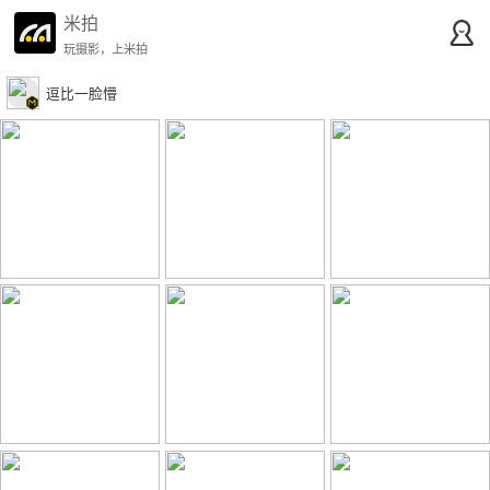
米拍
玩摄影，上米拍
逗比一脸懵