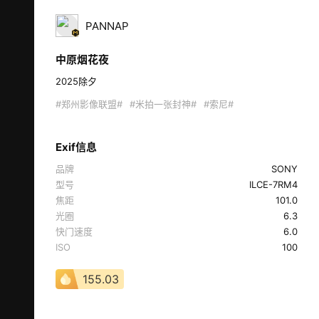
PANNAP
中原烟花夜
2025除夕 
#郑州影像联盟#
#米拍一张封神#
#索尼#
Exif信息
品牌
SONY
型号
ILCE-7RM4
焦距
101.0
光圈
6.3
快门速度
6.0
ISO
100
155.03