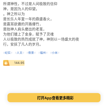
所谓神性，不过是人间极致的信仰
神，是因为人的仰望。
。神之所以为
是长乐人年复一年的鼎盛香火，
是震耳欲聋的开路爆竹，
是抬神人肩头磨出的老茧，
为他们镀上了金身，赋予了灵魂
人以极致的热烈成就了神，神则以一场盛大的夜
行，安抚了凡人的岁月。
#
纪实
#
#
人文
#
#
夜景
#
#
福州
#
#
小米
#
144.95
打开App查看更多精彩