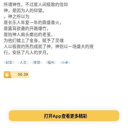
所谓神性，不过是人间极致的信仰
神，是因为人的仰望。
。神之所以为
是长乐人年复一年的鼎盛香火，
是震耳欲聋的开路爆竹，
是抬神人肩头磨出的老茧，
为他们镀上了金身，赋予了灵魂
人以极致的热烈成就了神，神则以一场盛大的夜
行，安抚了凡人的岁月。
#
纪实
#
#
人文
#
#
夜景
#
#
福州
#
#
小米
#
56.39
打开App查看更多精彩