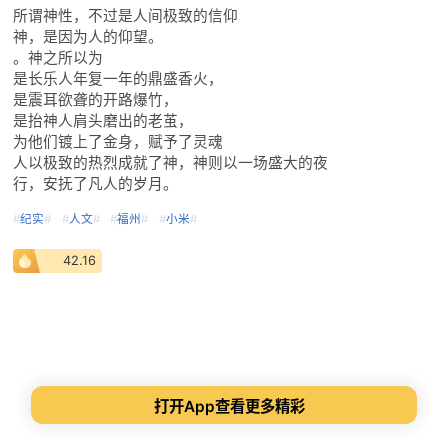
所谓神性，不过是人间极致的信仰
神，是因为人的仰望。
。神之所以为
是长乐人年复一年的鼎盛香火，
是震耳欲聋的开路爆竹，
是抬神人肩头磨出的老茧，
为他们镀上了金身，赋予了灵魂
人以极致的热烈成就了神，神则以一场盛大的夜
行，安抚了凡人的岁月。
#
纪实
#
#
人文
#
#
福州
#
#
小米
#
42.16
打开App查看更多精彩