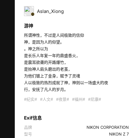
Aslan_Xiong
游神
所谓神性，不过是人间极致的信仰

神，是因为人的仰望。

。神之所以为

是长乐人年复一年的鼎盛香火，

是震耳欲聋的开路爆竹，

是抬神人肩头磨出的老茧，

为他们镀上了金身，赋予了灵魂

人以极致的热烈成就了神，神则以一场盛大的夜

行，安抚了凡人的岁月。 
#纪实#
#人文#
#夜景#
#福州#
#尼康#
Exif信息
品牌
NIKON CORPORATION
型号
NIKON Z 7