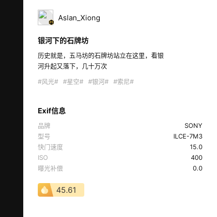
Aslan_Xiong
银河下的石牌坊
历史就是，五马坊的石牌坊站立在这里，看银

河升起又落下，几十万次 
#风光#
#星空#
#银河#
#索尼#
Exif信息
品牌
SONY
型号
ILCE-7M3
快门速度
15.0
ISO
400
曝光补偿
0.0
45.61