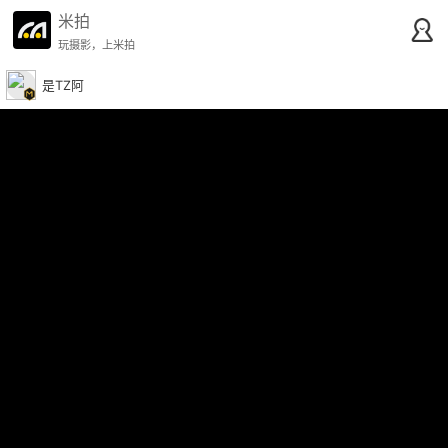
米拍
玩摄影，上米拍
是TZ阿