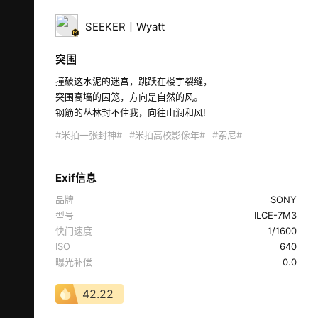
SEEKER丨Wyatt
突围
撞破这水泥的迷宫，跳跃在楼宇裂缝， 

突围高墙的囚笼，方向是自然的风。 

钢筋的丛林封不住我，向往山涧和风! 
#米拍一张封神#
#米拍高校影像年#
#索尼#
Exif信息
品牌
SONY
型号
ILCE-7M3
快门速度
1/1600
ISO
640
曝光补偿
0.0
42.22