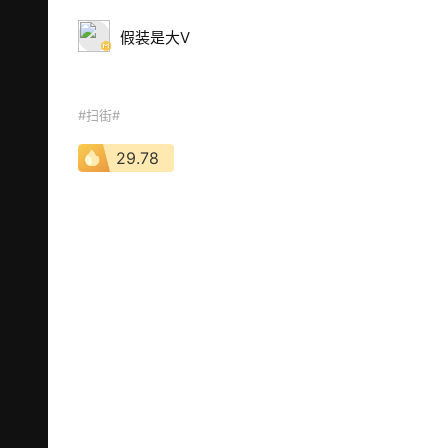
假装是大V
#扫街#
29.78