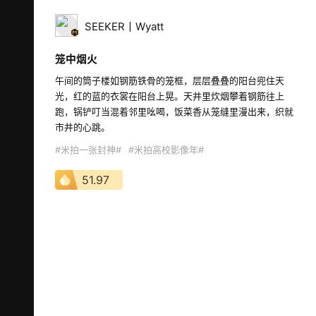
SEEKER丨Wyatt
笼中烟火
午间的筒子楼如钢筋铁骨的笼框，层层叠叠的阳台兜住天
光，红的蓝的衣裳在阳台上晃。天井里炊烟攀着钢筋往上
跑，锅铲叮当混着邻里吆喝，饭菜香从笼缝里漫出来，织就
市井的心跳。  
#米拍一张封神#
#米拍高校影像年#
51.97