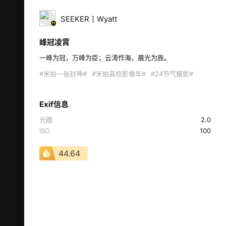
SEEKER丨Wyatt
峰冠凌霄
一峰为冠，万峰为臣；云涛作海，晨光为旌。  
#米拍一张封神#
#米拍高校影像年#
#24节气摄影#
Exif信息
光圈
2.0
ISO
100
44.64