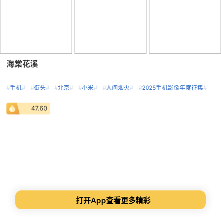
海棠花溪
#
手机
#
#
街头
#
#
北京
#
#
小米
#
#
人间烟火
#
#
2025手机影像年度征集
#
47.60
打开App查看更多精彩