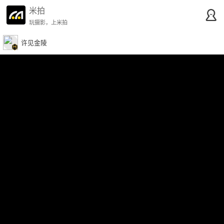
米拍
玩摄影，上米拍
许见金陵