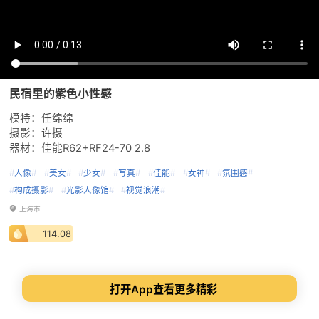
民宿里的紫色小性感
模特：任绵绵
摄影：许摄
器材：佳能R62+RF24-70 2.8
#
人像
#
#
美女
#
#
少女
#
#
写真
#
#
佳能
#
#
女神
#
#
氛围感
#
#
构成摄影
#
#
光影人像馆
#
#
视觉浪潮
#
上海市
114.08
打开App查看更多精彩