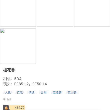
桂花香
相机：5D4
镜头：EF85 1.2，EF50 1.4
#
人像
#
#
佳能
#
#
情绪
#
#
台州
#
#
高级感
#
#
氛围感
#
台州
487.72