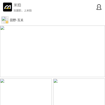
米拍
玩摄影，上米拍
田野-互关