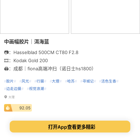
中画幅胶片｜洱海蓝
📷：Hasselblad 500CM CT80 F2.8
🎞️：Kodak Gold 200
🖨️：成都｜fiona高端冲扫（诺日士hs1800）
#
胶片
#
#
风光
#
#
行摄
#
#
大理
#
#
哈苏
#
#
寻城记
#
#
活色生香
#
#
边走边摄
#
#
视觉浪潮
#
大理
92.05
打开App查看更多精彩