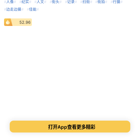
#
人像
#
#
纪实
#
#
人文
#
#
街头
#
#
记录
#
#
扫街
#
#
街拍
#
#
行摄
#
#
边走边摄
#
#
佳能
#
52.96
打开App查看更多精彩