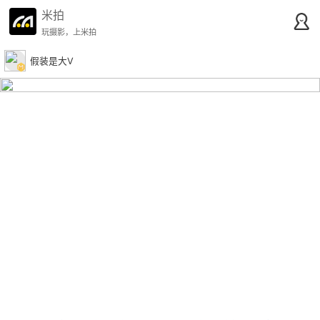
米拍
玩摄影，上米拍
假装是大V