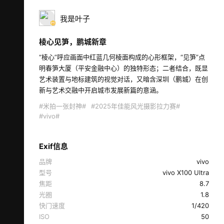
我是叶子
棱心见笋，鹏城新章
“棱心”呼应画面中红蓝几何棱面构成的心形框架，“见笋”点
明春笋大厦（平安金融中心）的独特形态；二者结合，既显
艺术装置与地标建筑的视觉对话，又暗含深圳（鹏城）在创
新与艺术交融中开启城市发展新篇的意涵。 
#米拍一张封神#
#2025年佳能风光摄影拉力赛#
#vivo#
Exif信息
品牌
vivo
型号
vivo X100 Ultra
焦距
8.7
光圈
1.8
快门速度
1/420
ISO
50