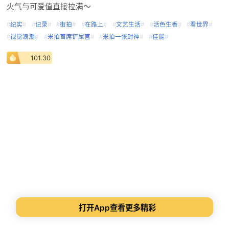
火气与可爱值直接拉满～
#
纪实
#
#
记录
#
#
街拍
#
#
在路上
#
#
文艺生活
#
#
活色生香
#
#
看世界
#
#
视觉浪潮
#
#
米拍首席铲屎官
#
#
米拍一张封神
#
#
佳能
#
101.30
打开App查看更多精彩