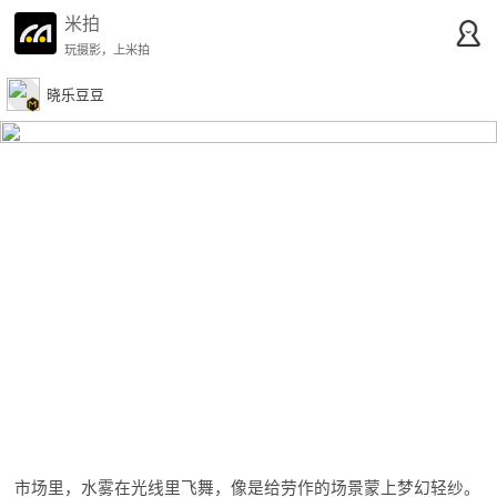
米拍
玩摄影，上米拍
晓乐豆豆
市场里，水雾在光线里飞舞，像是给劳作的场景蒙上梦幻轻纱。