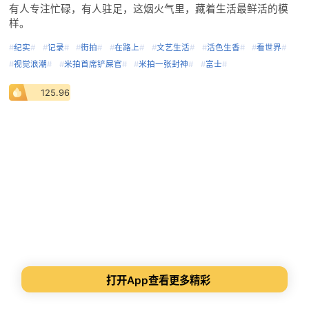
有人专注忙碌，有人驻足，这烟火气里，藏着生活最鲜活的模
样。
#
纪实
#
#
记录
#
#
街拍
#
#
在路上
#
#
文艺生活
#
#
活色生香
#
#
看世界
#
#
视觉浪潮
#
#
米拍首席铲屎官
#
#
米拍一张封神
#
#
富士
#
125.96
打开App查看更多精彩