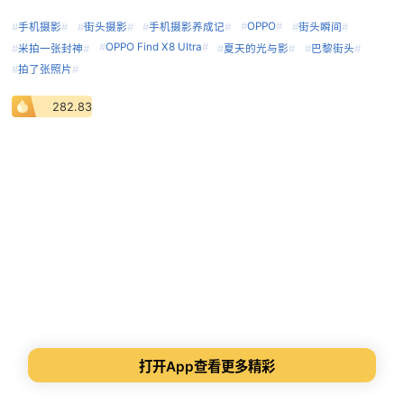
#
OPPO
#
#
手机摄影
#
#
街头摄影
#
#
手机摄影养成记
#
#
街头瞬间
#
#
OPPO Find X8 UItra
#
#
米拍一张封神
#
#
夏天的光与影
#
#
巴黎街头
#
#
拍了张照片
#
282.83
打开App查看更多精彩