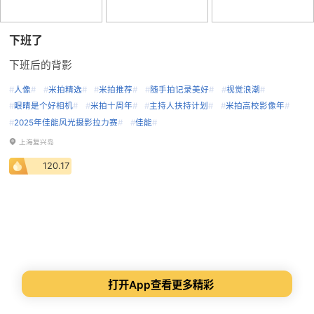
下班了
下班后的背影
#
人像
#
#
米拍精选
#
#
米拍推荐
#
#
随手拍记录美好
#
#
视觉浪潮
#
#
眼睛是个好相机
#
#
米拍十周年
#
#
主持人扶持计划
#
#
米拍高校影像年
#
#
2025年佳能风光摄影拉力赛
#
#
佳能
#
上海复兴岛
120.17
打开App查看更多精彩