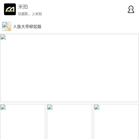
米拍
玩摄影，上米拍
人族大帝柳如烟