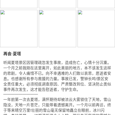
再会·夏塔
听闻夏塔景区因管理疏忽发生事故，造成伤亡，心情十分沉重。
一个月之前我刚在这里离开，如此美丽的地方，本不该发生这样
的悲剧，令人痛惜不已。向不幸遇难的人们致以哀思，愿逝者安
息。也感谢所有参与救援的力量。事故已发，警钟长鸣!景区安
全责任重大，必须彻底调查原因、严肃整改到位、坚决防止类似
事件再次发生，这才能告慰逝者，守护生命。
—————————
一年前第一次去夏塔，满怀期待却被浓云大雾锁住了天地，雪山
隐没，天地一片苍茫，只能带着遗憾离开。一个月以前再访，终
于等来晴空万里!壮丽的雪山毫无保留地矗立在眼前，冰川闪