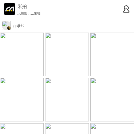
米拍
玩摄影，上米拍
西球七