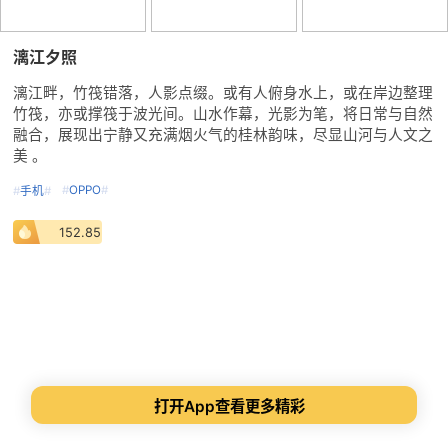
漓江夕照
漓江畔，竹筏错落，人影点缀。或有人俯身水上，或在岸边整理
竹筏，亦或撑筏于波光间。山水作幕，光影为笔，将日常与自然
融合，展现出宁静又充满烟火气的桂林韵味，尽显山河与人文之
美 。
#
OPPO
#
#
手机
#
152.85
打开App查看更多精彩