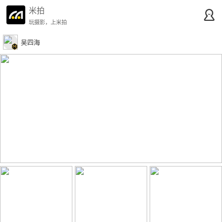
米拍
玩摄影，上米拍
吴四海