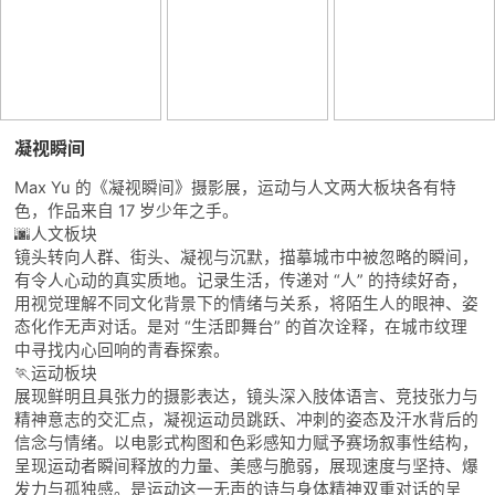
凝视瞬间
Max Yu 的《凝视瞬间》摄影展，运动与人文两大板块各有特
色，作品来自 17 岁少年之手。
🌆人文板块
镜头转向人群、街头、凝视与沉默，描摹城市中被忽略的瞬间，
有令人心动的真实质地。记录生活，传递对 “人” 的持续好奇，
用视觉理解不同文化背景下的情绪与关系，将陌生人的眼神、姿
态化作无声对话。是对 “生活即舞台” 的首次诠释，在城市纹理
中寻找内心回响的青春探索。
🏃运动板块
展现鲜明且具张力的摄影表达，镜头深入肢体语言、竞技张力与
精神意志的交汇点，凝视运动员跳跃、冲刺的姿态及汗水背后的
信念与情绪。以电影式构图和色彩感知力赋予赛场叙事性结构，
呈现运动者瞬间释放的力量、美感与脆弱，展现速度与坚持、爆
发力与孤独感。是运动这一无声的诗与身体精神双重对话的呈