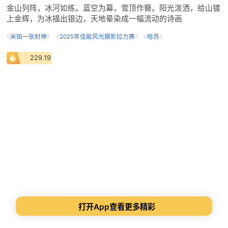
金山列阵，冰河如练。蓝空为幕，雪顶作簪。阳光泼洒，给山镀
上金辉，为冰描出银边，天地晕染成一幅流动的诗画
#
米拍一张封神
#
#
2025年佳能风光摄影拉力赛
#
#
哈苏
#
229.19
打开App查看更多精彩