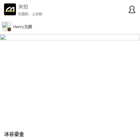
米拍
玩摄影，上米拍
Henry浩麟
冰谷鎏金