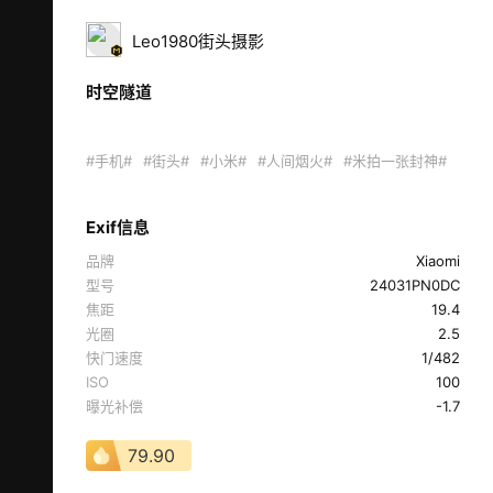
Leo1980街头摄影
时空隧道
#手机#
#街头#
#小米#
#人间烟火#
#米拍一张封神#
Exif信息
品牌
Xiaomi
型号
24031PN0DC
焦距
19.4
光圈
2.5
快门速度
1/482
ISO
100
曝光补偿
-1.7
79.90