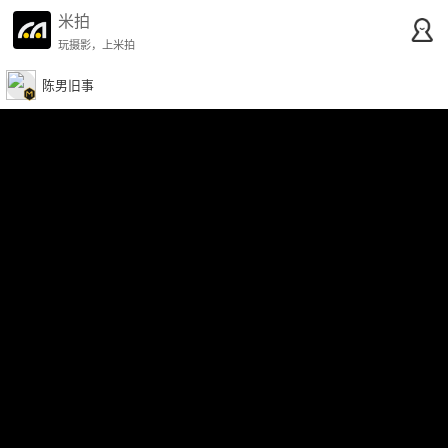
米拍
玩摄影，上米拍
陈男旧事