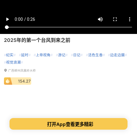
2025年的第一个台风到来之前
#
纪实
#
#
延时
#
#
上帝视角
#
#
游记
#
#
日记
#
#
活色生香
#
#
边走边摄
#
#
视觉浪潮
#
广西柳州凤凰岭大桥
154.27
打开App查看更多精彩