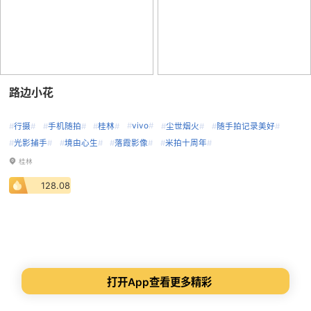
路边小花
#
vivo
#
#
行摄
#
#
手机随拍
#
#
桂林
#
#
尘世烟火
#
#
随手拍记录美好
#
#
光影捕手
#
#
境由心生
#
#
落霞影像
#
#
米拍十周年
#
桂林
128.08
打开App查看更多精彩