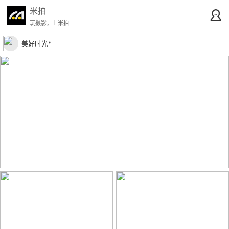
米拍
玩摄影，上米拍
美好时光*