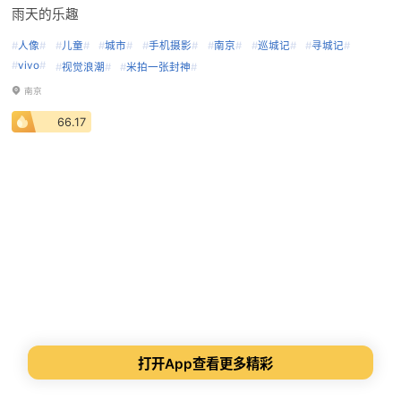
雨天的乐趣
#
人像
#
#
儿童
#
#
城市
#
#
手机摄影
#
#
南京
#
#
巡城记
#
#
寻城记
#
#
vivo
#
#
视觉浪潮
#
#
米拍一张封神
#
南京
66.17
打开App查看更多精彩